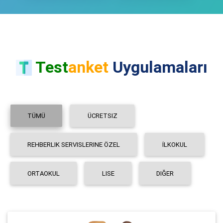
Test
anket
Uygulamaları
TÜMÜ
ÜCRETSIZ
REHBERLIK SERVISLERINE ÖZEL
İLKOKUL
ORTAOKUL
LISE
DIĞER